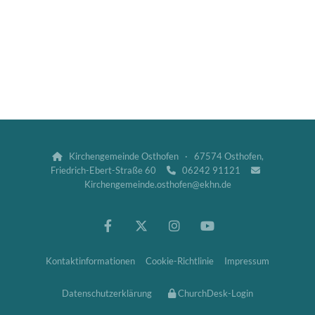
Kirchengemeinde Osthofen · 67574 Osthofen,

Friedrich-Ebert-Straße 60
06242 91121


Kirchengemeinde.osthofen@ekhn.de
Kontaktinformationen
Cookie-Richtlinie
Impressum
Datenschutzerklärung
ChurchDesk-Login