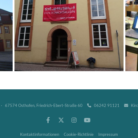
· 67574 Osthofen, Friedrich-Ebert-Straße 60
06242 91121
Kir


Kontaktinformationen
Cookie-Richtlinie
Impressum