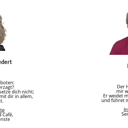
edert
eboten:
Der H
erzagt?
mir w
etze dich nicht;
Er weidet m
mit dir in allem,
und führet 
t.
I
te
Se
 Café,
enste