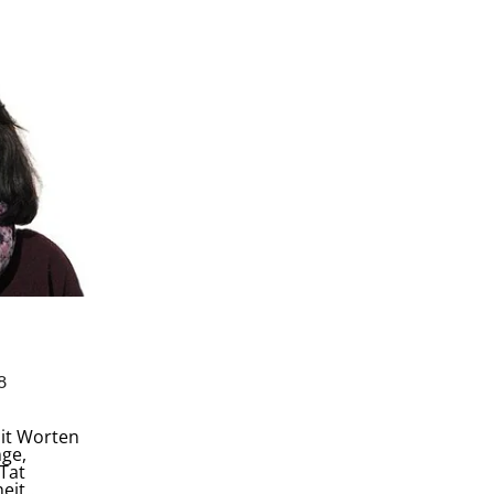
8
mit Worten
ge,
Tat
it..