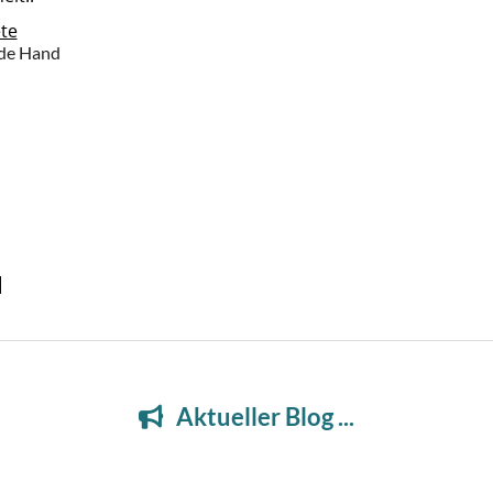
te
nde Hand
l
Aktueller Blog ...
