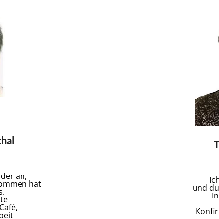
hal​
T
der an,
Ic
nommen hat
und du 
s.
I
te
Café,
Konfi
beit