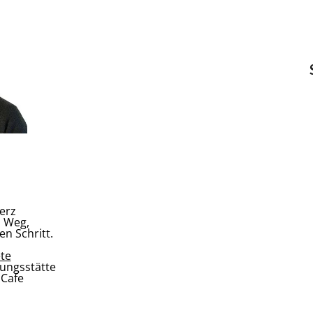
erz
n Weg,
en Schritt.
te
nungsstätte
 Cafe