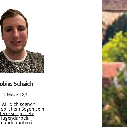
obias Schaich
1. Mose 12,2
h will dich segnen
sollst
ein Segen sein.
nteressengebiete
Jugendarbeit
rmandenunterricht