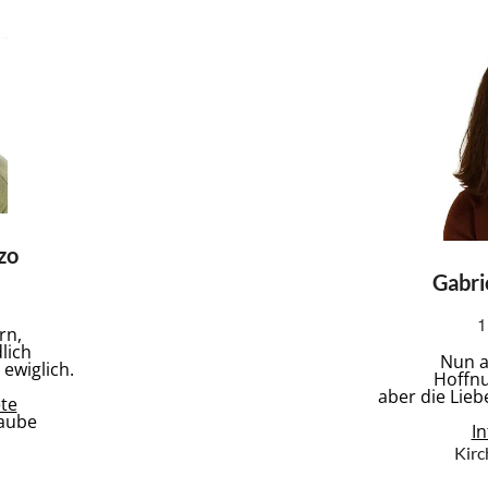
zo
Gabri
1
rn
,
lich
Nun a
ewiglich.
Hoffnu
aber die Lieb
te
laube
I
Kirc