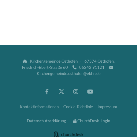
Kirchengemeinde Osthofen · 67574 Osthofen,

Friedrich-Ebert-Straße 60
06242 91121


Kirchengemeinde.osthofen@ekhn.de
Kontaktinformationen
Cookie-Richtlinie
Impressum
Datenschutzerklärung
ChurchDesk-Login