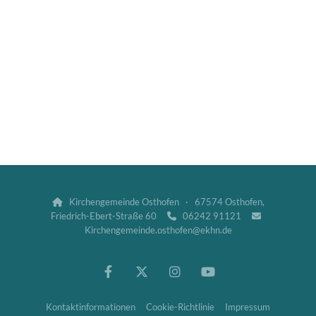
Kirchengemeinde Osthofen · 67574 Osthofen,

Friedrich-Ebert-Straße 60
06242 91121


Kirchengemeinde.osthofen@ekhn.de
Kontaktinformationen
Cookie-Richtlinie
Impressum