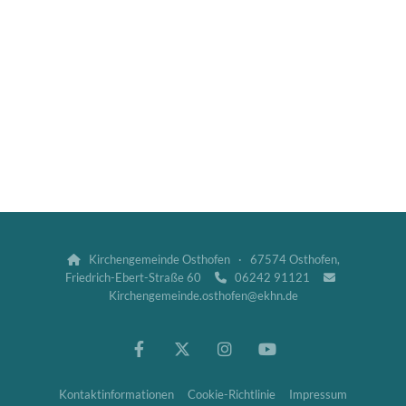
Kirchengemeinde Osthofen · 67574 Osthofen,

Friedrich-Ebert-Straße 60
06242 91121


Kirchengemeinde.osthofen@ekhn.de
Kontaktinformationen
Cookie-Richtlinie
Impressum