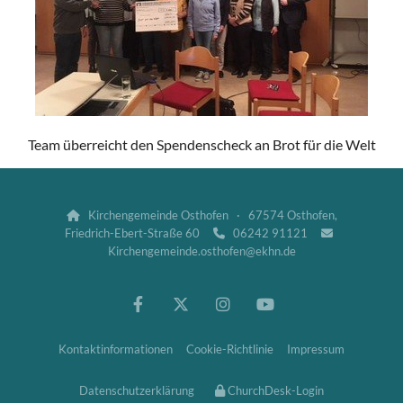
Team überreicht den Spendenscheck an Brot für die Welt
Kirchengemeinde Osthofen · 67574 Osthofen,

Friedrich-Ebert-Straße 60
06242 91121


Kirchengemeinde.osthofen@ekhn.de
Kontaktinformationen
Cookie-Richtlinie
Impressum
Datenschutzerklärung
ChurchDesk-Login