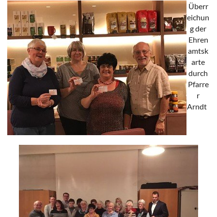
Überr
eichun
g der
Ehren
amtsk
arte
durch
Pfarre
r
Arndt